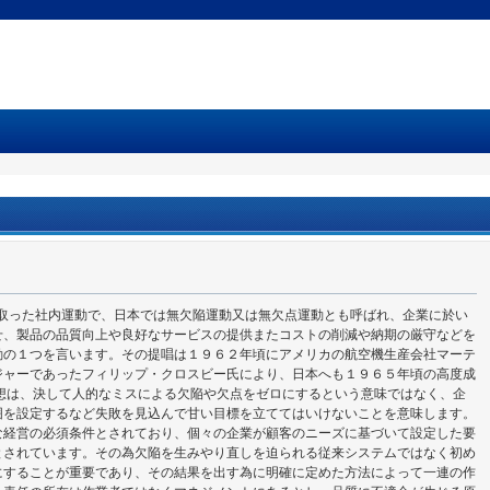
の頭文字を取った社内運動で、日本では無欠陥運動又は無欠点運動とも呼ばれ、企業に於い
せ、製品の品質向上や良好なサービスの提供またコストの削減や納期の厳守などを
動の１つを言います。その提唱は１９６２年頃にアメリカの航空機生産会社マーテ
ジャーであったフィリップ・クロスビー氏により、日本へも１９６５年頃の高度成
想は、決して人的なミスによる欠陥や欠点をゼロにするという意味ではなく、企
囲を設定するなど失敗を見込んで甘い目標を立ててはいけないことを意味します。
な経営の必須条件とされており、個々の企業が顧客のニーズに基づいて設定した要
とされています。その為欠陥を生みやり直しを迫られる従来システムではなく初め
にすることが重要であり、その結果を出す為に明確に定めた方法によって一連の作