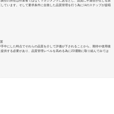
る責任の所在は作業者ではなくマネジメントにあるとし、品質に不適合が生じる原
しています。そして要求条件に合致した品質管理を行う為に14のステップが提唱
設置
が手中にした時点でそれらの品質を介して評価が下されることから、期待や使用後
に提供する必要があり、品質管理レベルを高める為にZD運動に取り組んでみては