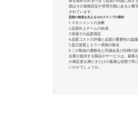
業を進められるべきで品質の問題に関す
因はその規格設定や管理欠陥にあると断言
されています。
思想の根底を支える14のステップの要約
1.マネジメントの決断
2.品質向上チームの結成
3.現場での品質測定
4.品質コストの評価と品質の重要性の認識
5.是正措置とエラー原因の除去
6.この取組の運動化と評議会及び目標の
企業が提供する製品やサービスは、顧客
の満足度を満たすだけの最適な状態で常
いかかでしょうか。