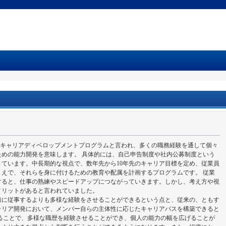
Programの略で、キャリアディベロップメントプログラムと言われ、多くの職務経験を通して個々
めの能力開発を意味します。 具体的には、自己申告制度や社内公募制度という
ています。中長期的な視点で、数年先から10年先のキャリア目標を定め、従業員
えで、それらを身に付けるための教育や配属を計画するプログラムです。 従業
すると、仕事の熟練やスピードアップにつながっていきます。しかし、考え方や視
メリットがあると言われていました。
務に従事するよりも多様な経験をさせることができるという点と、従来の、ともす
ャリア開発において、メンバー自らの主体性に応じたキャリアパスを構築できると
ることで、多様な職歴を経験させることができ、個人の能力の幅を広げることが